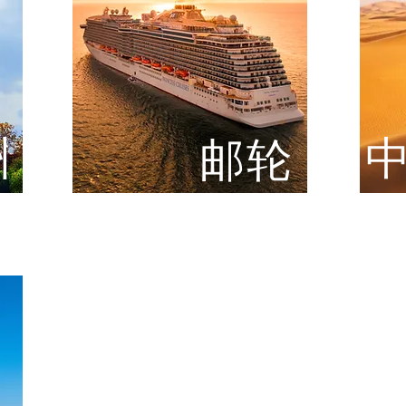
洲
​
​邮轮