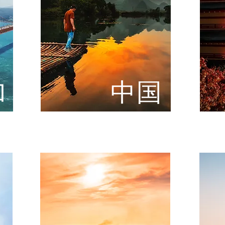
加
​中国