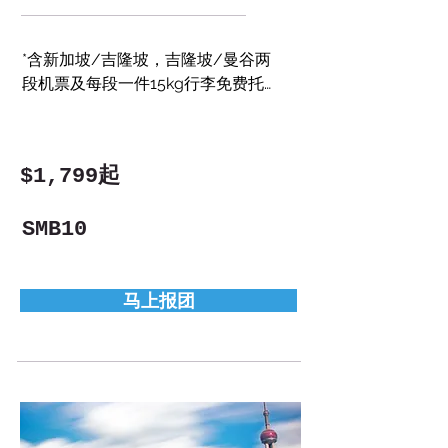
*含新加坡/吉隆坡，吉隆坡/曼谷两
段机票及每段一件15kg行李免费托运
（价值$250/位）

* 吉隆坡连住市中心3晚国际品牌5星
酒店，曼谷入住市区当地品牌5星酒
$1,799起
店，芭提雅入住当地品质酒店

* 畅游新，马，泰标志性景点：新加
SMB10
坡滨海湾花园（入内）+ 吉隆坡双子
塔（含Sky Bridge）共价值$70/位，
乘船游马六甲河，曼谷大皇宫，芭提
马上报团
雅东芭乐园，真理寺

*根据订单要求提供国语导游（或司兼
导）服务

*全程无购物