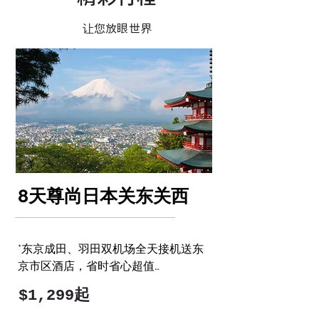
​让您放眼世界
8天尊尚日本关东关西
*东京成田、羽田双机场全天接机送东
京市区酒店，省时省心超值

*东京两晚连住市中心知名品牌一东京
​$1,299起
巨蛋酒店，全日游览节目

!!!!!- 早畠
