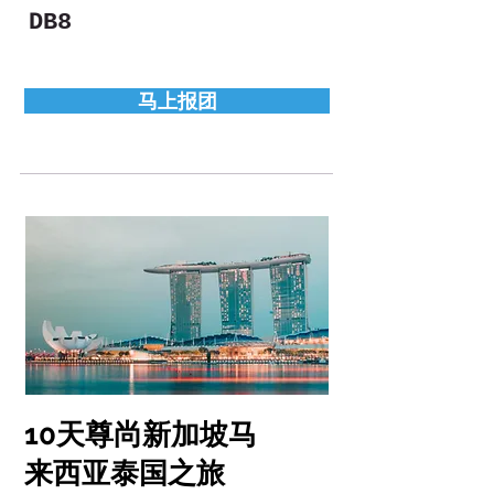
DB8
*富士山下新建4星级温泉酒店泡温
泉，享受丰富酒店内自助晚餐

或会席料理

马上报团
*京都保证入住市区内4星级酒店

*大阪保证入住市中心地区国际品牌喜
来登酒店，出入方便，直

通班车连接关西机场

*全程酒店品质好，评分高，位置好，
早餐品质高，房内面积较

大

*餐食内容丰富，用餐环境讲究。烤肉
料理、火锅料理、和牛料

理，品尝多重美食

*特别安排镰仓、横滨经典景点

*优秀中文（国语或粤语）导游随团
10天尊尚新加坡马
来西亚泰国之旅