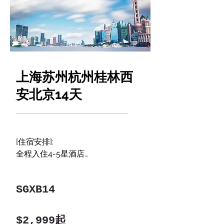
上海苏州杭州桂林西
安北京14天
[住宿安排]:

全程入住4-5星酒店

[中国5大特色城市]:

中国首都一北京

SGXB14
时尚大都市—上海

山水甲天下—桂林

世界历史名城—西安

$2,999起