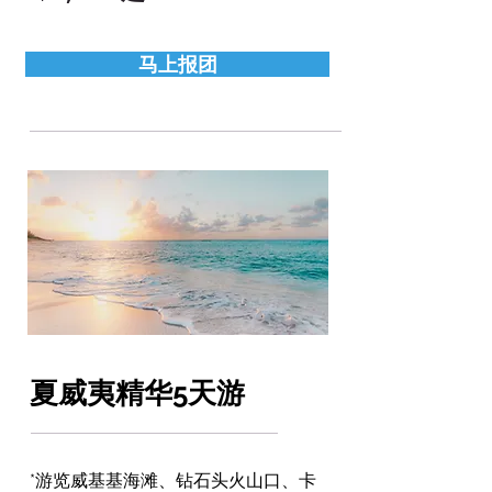
[世界文化遗产]:

西安秦始皇兵马俑

北京长城/颐和园

马上报团
北京故宫

北京天坛公园

[精致服务]:

优秀国语导游服务

含门票包小费

一价全含!
夏威夷精华5天游
*游览威基基海滩、钻石头火山口、卡